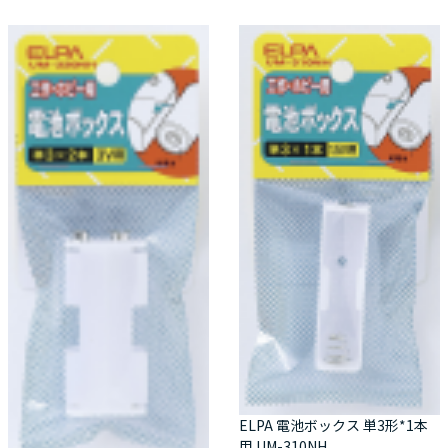
ELPA 電池ボックス 単3形*1本
用 UM-310NH