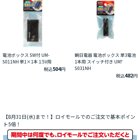
電池ボックス SW付 UM-
朝日電器 電池ボックス 単3電池
S011NH 単1×1本 1.5V用
1本用 スイッチ付き UM?
504
S031NH
税込
円
482
税込
円
【8月31日(水)まで！】ロイモールでのご注文で基本ポイン
ト5倍！