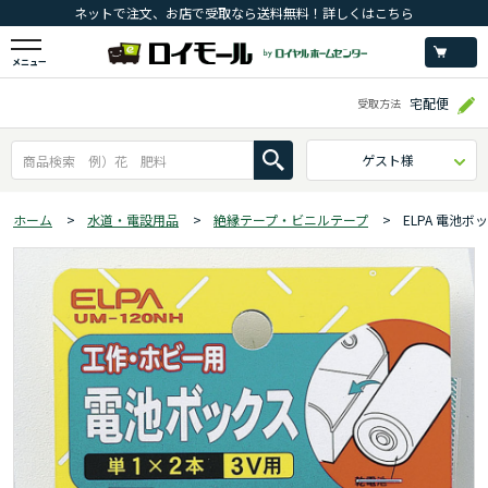
ネットで注文、お店で受取なら送料無料！詳しくはこちら
メニュー
宅配便
受取方法
ゲスト様
ホーム
>
水道・電設用品
>
絶縁テープ・ビニルテープ
>
ELPA 電池ボッ