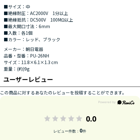
■サイズ：中
■絶縁耐圧：AC2000V 1分以上
■絶縁抵抗：DC500V 100MΩ以上
■最大開口寸法：6mm
■入数：各1個
■カラー：レッド、ブラック
メーカー：朝日電器
品番・型番：PU-26NH
サイズ：11.8×6.1×1.3 cm
重量：(約)9g
ユーザーレビュー
この商品に対するあなたのレビューを投稿することができます。
0.0
0
レビュー件数：
件