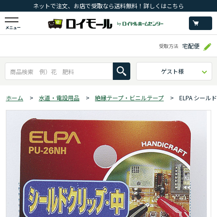
ネットで注文、お店で受取なら送料無料！詳しくはこちら
メニュー
宅配便
受取方法
ゲスト様
ホーム
>
水道・電設用品
>
絶縁テープ・ビニルテープ
>
ELPA シールド