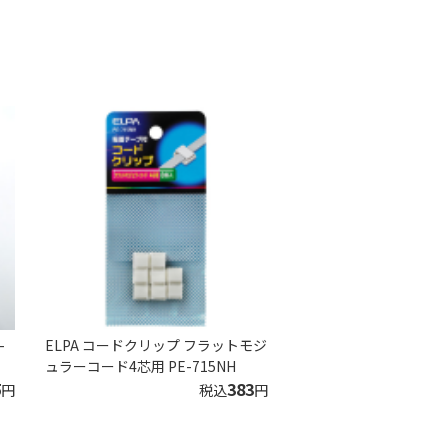
-
ELPA コードクリップ フラットモジ
ュラーコード4芯用 PE-715NH
5
383
円
税込
円