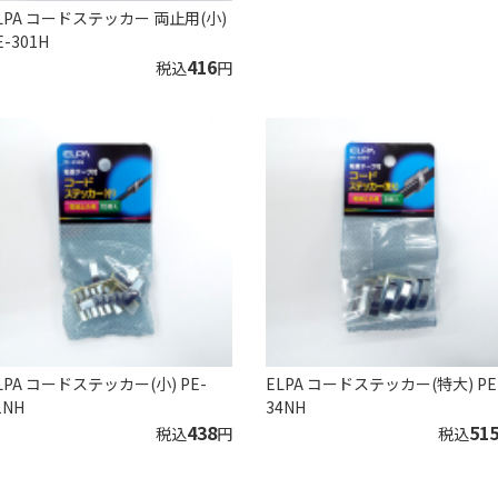
LPA コードステッカー 両止用(小)
E-301H
416
税込
円
LPA コードステッカー(小) PE-
ELPA コードステッカー(特大) PE
1NH
34NH
438
51
税込
円
税込