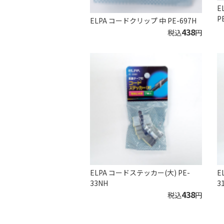
E
P
ELPA コードクリップ 中 PE-697H
438
税込
円
ELPA コードステッカー(大) PE-
E
33NH
3
438
税込
円