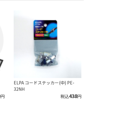
ELPA コードステッカー(中) PE-
32NH
9
438
円
税込
円