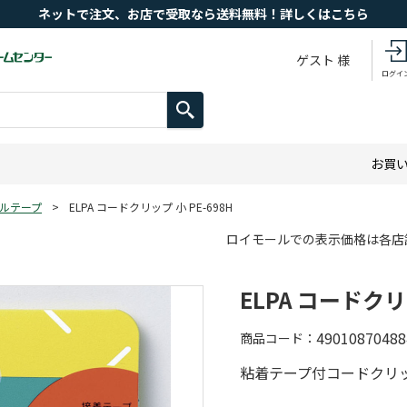
ネットで注文、お店で受取なら送料無料！詳しくはこちら
ゲスト 様
ログイ
お買
ルテープ
>
ELPA コードクリップ 小 PE-698H
ロイモールでの表示価格は各店
ELPA コードクリッ
49010870488
商品コード
粘着テープ付コードクリ