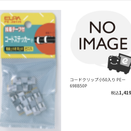
コードクリップ小50入り PEー
698B50P
1,41
税込