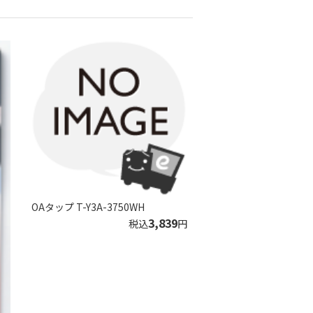
OAタップ T-Y3A-3750WH
3,839
税込
円