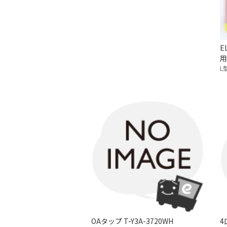
E
用
L
OAタップ T-Y3A-3720WH
4