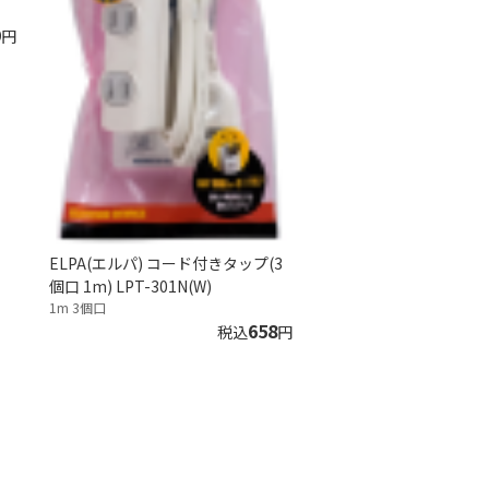
9
円
ELPA(エルパ) コード付きタップ(3
個口 1m) LPT-301N(W)
1m 3個口
658
税込
円