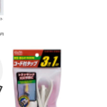
ート
3
円