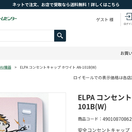
ネットで注文、お店で受取なら送料無料！詳しくはこちら
ゲスト 様
ログイ
お買
AV機器
>
ELPA コンセントキャップ ホワイト AN-101B(W)
ロイモールでの表示価格は各店
ELPA コンセン
101B(W)
49010870862
商品コード
安全コンセントキャップ