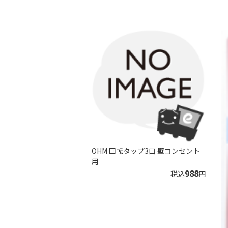
OHM 回転タップ3口 壁コンセント
用
988
税込
円