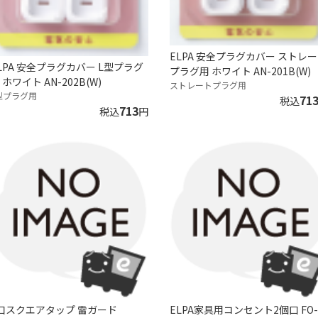
ELPA 安全プラグカバー ストレ
LPA 安全プラグカバー L型プラグ
プラグ用 ホワイト AN-201B(W)
 ホワイト AN-202B(W)
ストレートプラグ用
型プラグ用
71
税込
713
税込
円
口スクエアタップ 雷ガード
ELPA家具用コンセント2個口 FO-