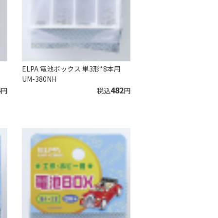
ELPA 電池ボックス 単3形*8本用
UM-380NH
4
482
円
税込
円