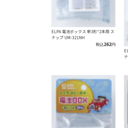
ELPA 電池ボックス 単3形*2本用 ス
ナップ UM-321NH
262
税込
円
E
ナ