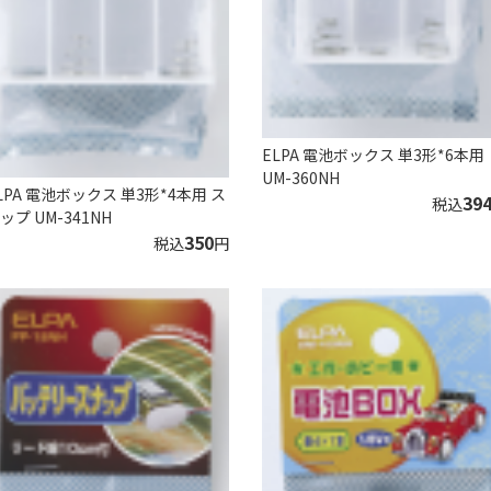
ELPA 電池ボックス 単3形*6本用
UM-360NH
LPA 電池ボックス 単3形*4本用 ス
39
税込
ップ UM-341NH
350
税込
円