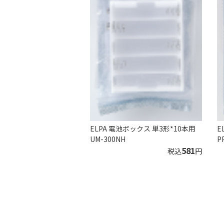
ELPA 電池ボックス 単3形*10本用
E
UM-300NH
P
581
税込
円