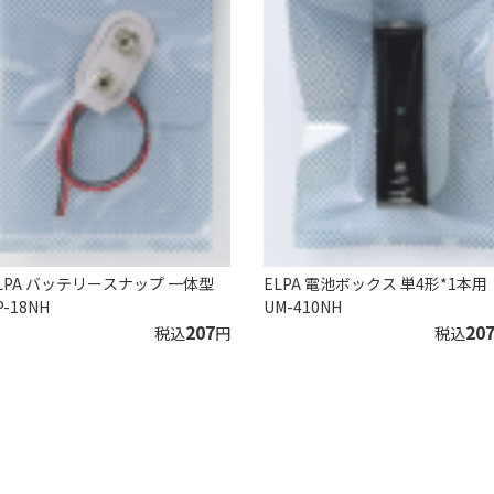
LPA バッテリースナップ 一体型
ELPA 電池ボックス 単4形*1本用
P-18NH
UM-410NH
207
20
税込
円
税込