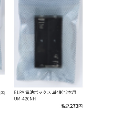
ELPA 電池ボックス 単4形*2本用
7
円
UM-420NH
273
税込
円