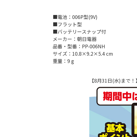
■電池：006P型(9V)
■フラット型
■バッテリースナップ付
メーカー：朝日電器
品番・型番：PP-006NH
サイズ：10.8×9.2×5.4 cm
重量：9 g
【8月31日(水)ま