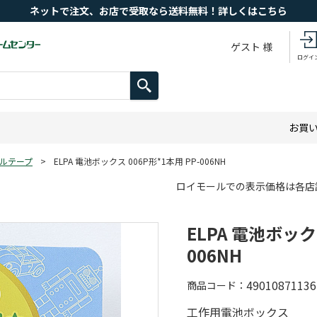
ネットで注文、お店で受取なら送料無料！詳しくはこちら
ゲスト 様
ログイ
お買
ルテープ
>
ELPA 電池ボックス 006P形*1本用 PP-006NH
ロイモールでの表示価格は各店
ELPA 電池ボックス
006NH
49010871136
商品コード
工作用電池ボックス