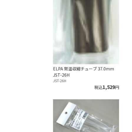
ELPA 常温収縮チューブ 37.0mm
JST-26H
JST-26H
1,529
税込
円