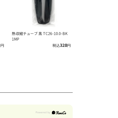
熱収縮チューブ 黒 TC26-10.0-BK
1MP
1
328
円
税込
円