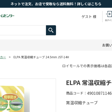
ネットで注文、お店で受取なら送料無料！詳しくはこちら
ゲスト 様
ログイ
お買
カー
>
ELPA 常温収縮チューブ 24.5mm JST-14H
ロイモールでの表示価格は各店
ELPA 常温収縮チュ
49010871146
商品コード
常温収縮チューブ