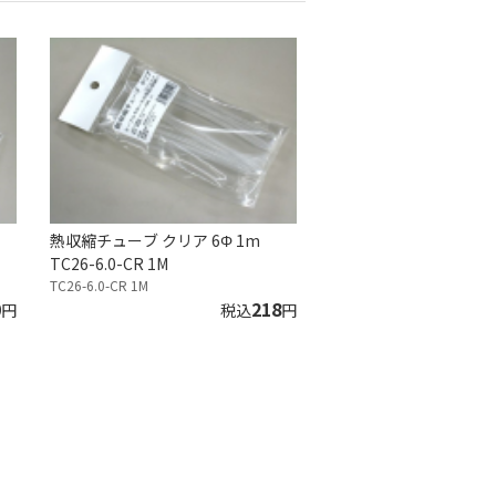
熱収縮チューブ クリア 6Φ 1m
TC26-6.0-CR 1M
TC26-6.0-CR 1M
0
218
円
税込
円