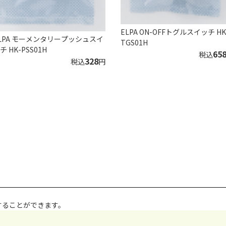
ELPA ON-OFFトグルスイッチ HK
LPA モーメンタリープッシュスイ
TGS01H
チ HK-PSS01H
65
税込
328
税込
円
することができます。