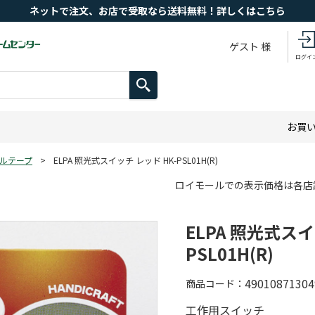
ネットで注文、お店で受取なら送料無料！詳しくはこちら
ゲスト 様
ログイ
お買
ルテープ
>
ELPA 照光式スイッチ レッド HK-PSL01H(R)
ロイモールでの表示価格は各店
ELPA 照光式スイ
PSL01H(R)
49010871304
商品コード
工作用スイッチ