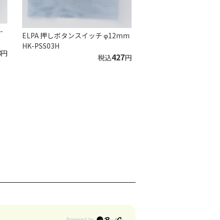
-
ELPA 押しボタンスイッチ φ12mm
HK-PSS03H
8
円
427
税込
円