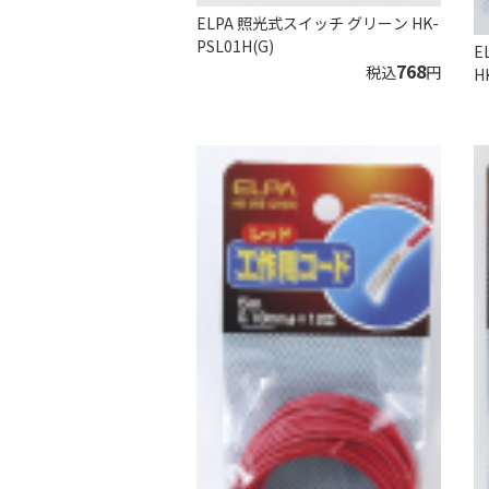
ELPA 照光式スイッチ グリーン HK-
PSL01H(G)
E
768
税込
円
H