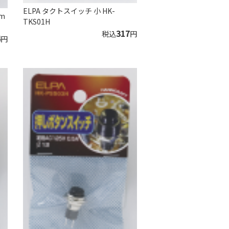
ELPA タクトスイッチ 小 HK-
m
TKS01H
317
税込
円
4
円