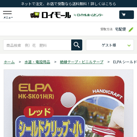
ネットで注文、お店で受取なら送料無料！詳しくはこちら
メニュー
宅配便
受取方法
ゲスト様
ホーム
>
水道・電設用品
>
絶縁テープ・ビニルテープ
>
ELPA シールド