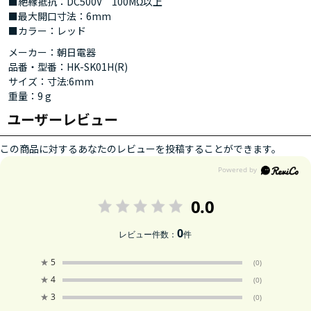
■絶縁抵抗：DC500V 100MΩ以上
■最大開口寸法：6mm
■カラー：レッド
メーカー：朝日電器
品番・型番：HK-SK01H(R)
サイズ：寸法:6mm
重量：9 g
ユーザーレビュー
この商品に対するあなたのレビューを投稿することができます。
0.0
0
レビュー件数：
件
★
5
(0)
★
4
(0)
★
3
(0)