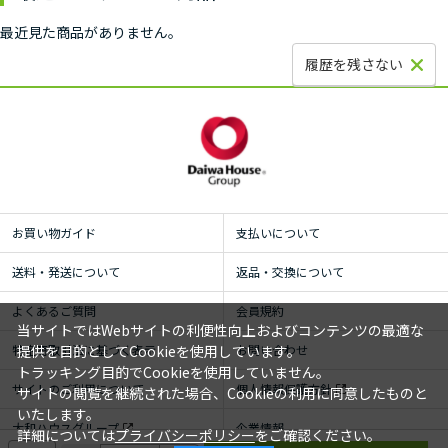
最近見た商品がありません。
履歴を残さない
お買い物ガイド
支払いについて
送料・発送について
返品・交換について
よくあるご質問
会員規約
当サイトではWebサイトの利便性向上およびコンテンツの最適な
特定商取引法に基づく表示
お問い合わせ
提供を目的としてCookieを使用しています。
トラッキング目的でCookieを使用していません。
サイトのご利用について
個人情報保護方針
サイトの閲覧を継続された場合、Cookieの利用に同意したものと
いたします。
大和ハウスグループ
企業情報
詳細については
プライバシーポリシー
をご確認ください。