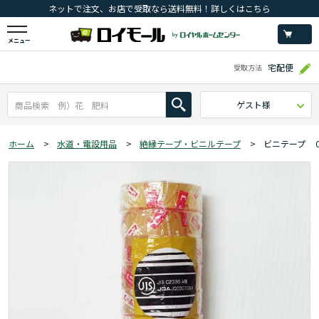
ネットで注文、お店で受取なら送料無料！詳しくはこちら
メニュー
宅配便
受取方法
ゲスト様
ホーム
>
水道・電設用品
>
絶縁テープ・ビニルテープ
>
ビニテープ 