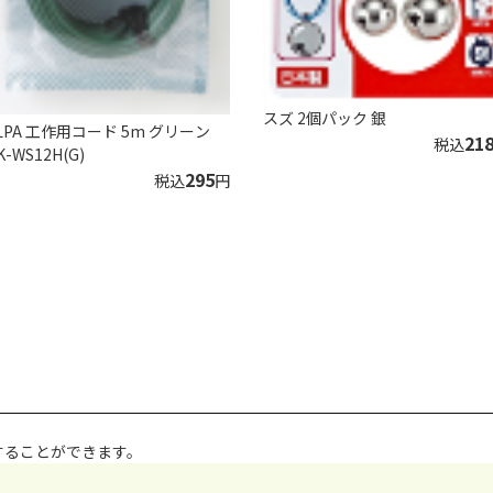
スズ 2個パック 銀
LPA 工作用コード 5m グリーン
21
税込
K-WS12H(G)
295
税込
円
することができます。