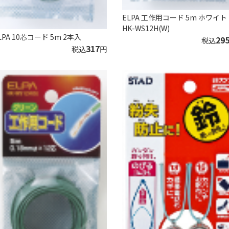
ELPA 工作用コード 5m ホワイト
HK-WS12H(W)
LPA 10芯コード 5m 2本入
29
税込
317
税込
円