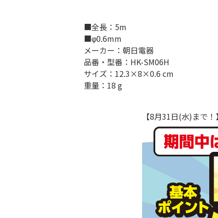
■全長：5m
■φ0.6mm
メーカー：朝日電器
品番・型番：HK-SM06H
サイズ：12.3×8×0.6 cm
重量：18 g
【8月31日(水)ま