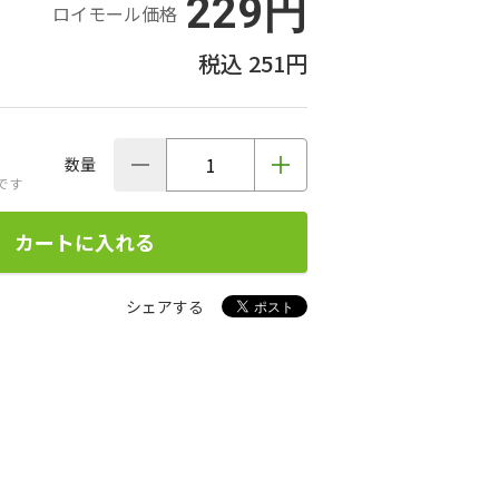
229円
ロイモール価格
251円
数量
です
カートに入れる
シェアする