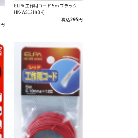
ELPA 工作用コード 5m ブラック
HK-WS12H(BK)
295
税込
円
5
円