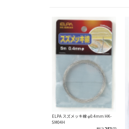
ELPA スズメッキ線 φ0.4mm HK-
SM04H
251