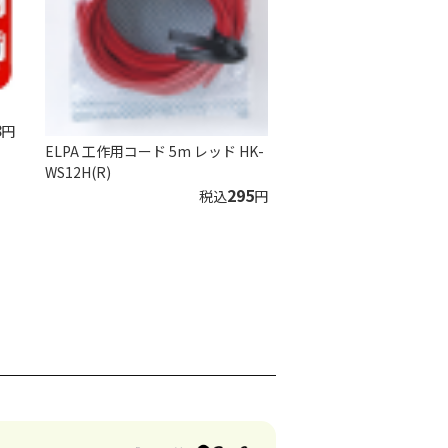
8
円
ELPA 工作用コード 5m レッド HK-
WS12H(R)
295
税込
円