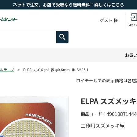
ネットで注文、お店で受取なら送料無料！詳しくはこちら
ゲスト 様
ログイ
お買
ルテープ
>
ELPA スズメッキ線 φ0.6mm HK-SM06H
ロイモールでの表示価格は各店
ELPA スズメッキ線
49010871444
商品コード
工作用スズメッキ線