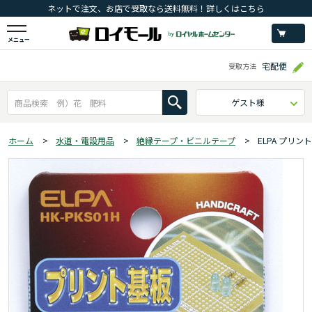
ネットで注文、お店で受取なら送料無料！詳しくはこちら
メニュー
宅配便
受取方法
ゲスト様
ホーム
>
水道・電設用品
>
絶縁テープ・ビニルテープ
>
ELPA プリント