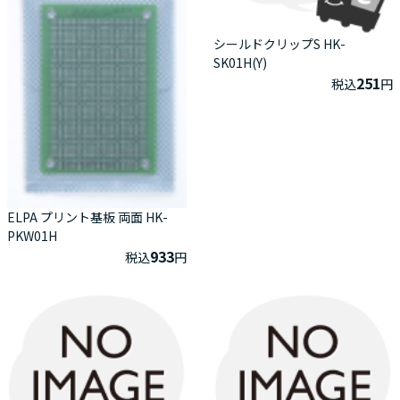
シールドクリップS HK-
SK01H(Y)
251
税込
円
ELPA プリント基板 両面 HK-
PKW01H
933
税込
円