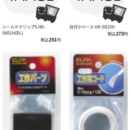
シールドクリップS HK-
台付小ベース HK-SB10H
SK01H(BL)
273
税込
円
251
税込
円