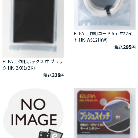
ELPA 工作用コード 5m ホワイ
ト HK-WS12H(W)
295
税込
円
ELPA 工作用ボックス 中 ブラッ
ク HK-BX01(BK)
328
税込
円