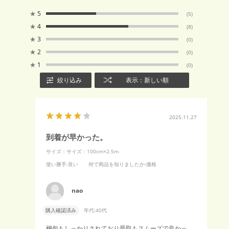
★
5
(5)
★
4
(8)
★
3
(0)
★
2
(0)
★
1
(0)
絞り込み
表示：新しい順
2025.11.27
到着が早かった。
サイズ：サイズ：100cm×2.5m
使い勝手
:良い
何で商品を知りましたか
:価格
nao
購入確認済み
年代:
40代
梱包もしっかりされており受取もスムーズで良かっ