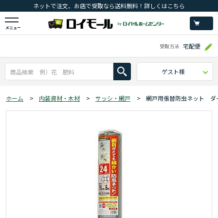
ネットで注文、お店で受取なら送料無料！詳しくはこちら
メニュー
宅配便
受取方法
ゲスト様
ホーム
>
内装資材・木材
>
サッシ・網戸
>
網戸用張替防虫ネット ダ