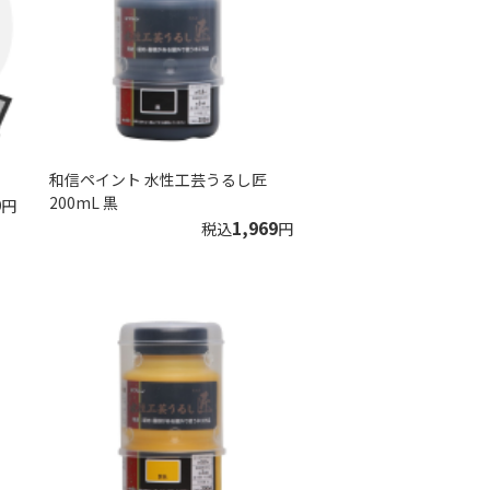
和信ペイント 水性工芸うるし匠
9
200mL 黒
円
1,969
税込
円