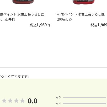
信ペイント 水性工芸うるし匠
和信ペイント 水性工芸うるし匠
00mL 弁柄
200mL 赤
1,969
1,96
税込
円
税込
することができます。
★
5
0.0
★
4