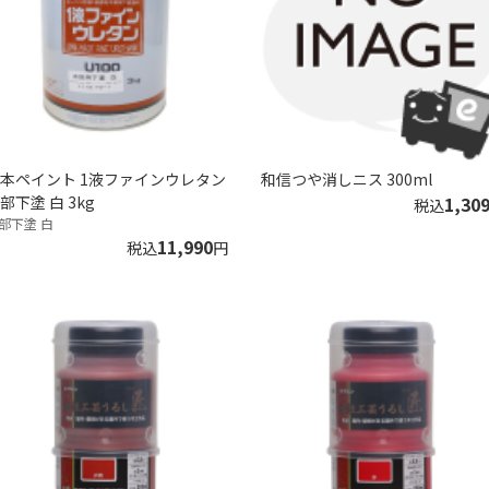
本ペイント 1液ファインウレタン
和信つや消しニス 300ml
部下塗 白 3kg
1,30
税込
部下塗 白
11,990
税込
円