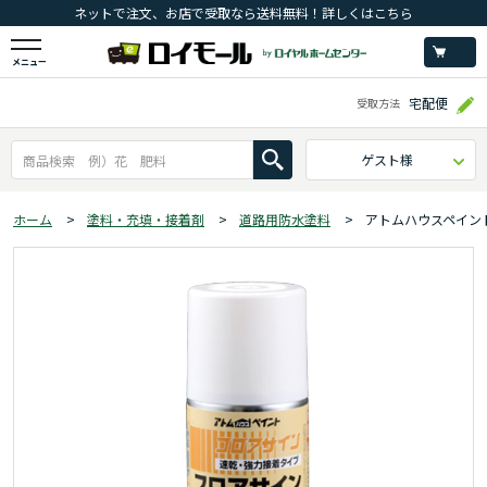
ネットで注文、お店で受取なら送料無料！詳しくはこちら
メニュー
宅配便
受取方法
ゲスト様
ホーム
>
塗料・充填・接着剤
>
道路用防水塗料
>
アトムハウスペイント