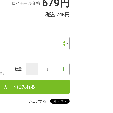
679円
ロイモール価格
746円
数量
です
カートに入れる
シェアする