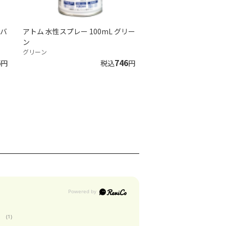
ルバ
アトム 水性スプレー 100mL グリー
ン
グリーン
6
746
円
税込
円
(1)