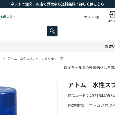
ネットで注文、お店で受取なら送料無料！詳しくはこちら
ゲスト 様
ログイ
お買
>
アトム 水性スプレー １００ｍＬ 空
ロイモールでの表示価格は各店
アトム 水性ス
49715440954
商品コード
色数豊富 アトムハウス