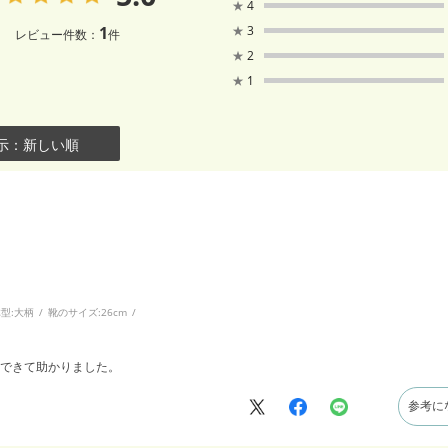
★
4
1
★
3
レビュー件数：
件
★
2
★
1
示：新しい順
型:
大柄
靴のサイズ:
26cm
できて助かりました。
参考に