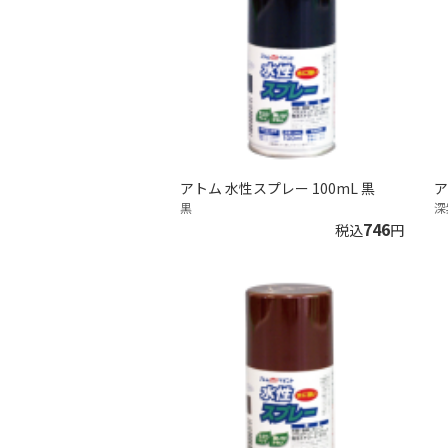
アトム 水性スプレー 100mL 黒
ア
黒
深
746
税込
円