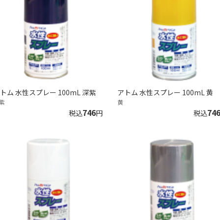
トム 水性スプレー 100mL 深紫
アトム 水性スプレー 100mL 黄
紫
黄
746
74
税込
円
税込