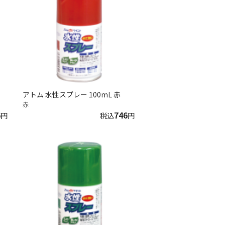
アトム 水性スプレー 100mL 赤
赤
6
746
円
税込
円