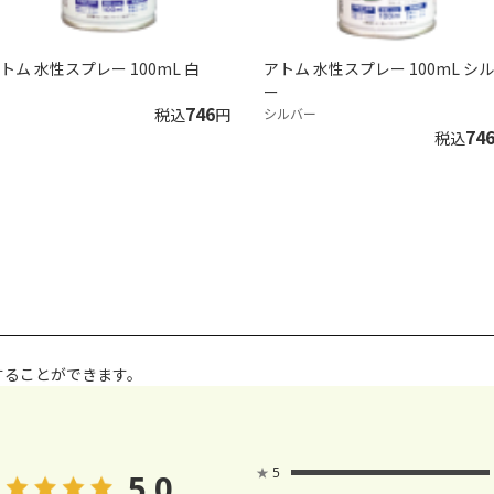
トム 水性スプレー 100mL 白
アトム 水性スプレー 100mL シ
ー
746
税込
円
シルバー
74
税込
することができます。
★
5
5.0