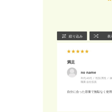
絞り込み
表
満足
no name
年代:
40代
性別:
男性
体
職業:
会社役員
自分に合った容量で無駄なく使用