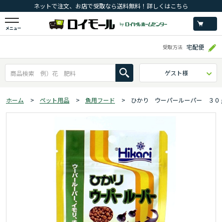
ネットで注文、お店で受取なら送料無料！詳しくはこちら
メニュー
宅配便
受取方法
ゲスト様
ホーム
>
ペット用品
>
魚用フード
>
ひかり ウーパールーパー ３０