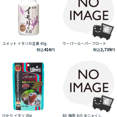
コメット イモリの主食 40g
ウーパールーパーフロート
416
2,739
税込
円
税込
円
ひかり イモリ 30g
BE 梅雨 おたまじゃくし