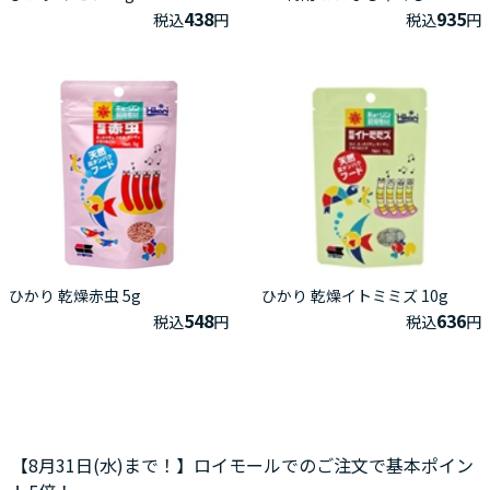
438
935
税込
円
税込
円
ひかり 乾燥赤虫 5g
ひかり 乾燥イトミミズ 10g
548
636
税込
円
税込
円
【8月31日(水)まで！】ロイモールでのご注文で基本ポイン