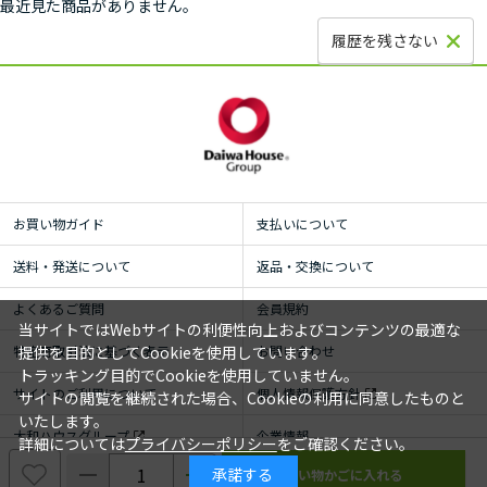
最近見た商品がありません。
履歴を残さない
お買い物ガイド
支払いについて
送料・発送について
返品・交換について
よくあるご質問
会員規約
当サイトではWebサイトの利便性向上およびコンテンツの最適な
特定商取引法に基づく表示
お問い合わせ
提供を目的としてCookieを使用しています。
トラッキング目的でCookieを使用していません。
サイトのご利用について
個人情報保護方針
サイトの閲覧を継続された場合、Cookieの利用に同意したものと
いたします。
大和ハウスグループ
企業情報
詳細については
プライバシーポリシー
をご確認ください。
承諾する
© ROYAL HOMECENTER Co.,Ltd. ALL RIGHTS RESERVED.