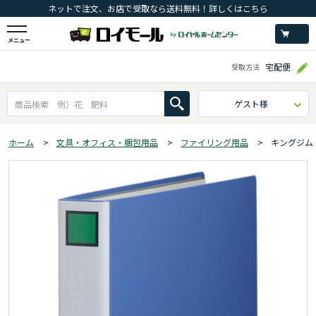
ネットで注文、お店で受取なら送料無料！詳しくはこちら
メニュー
宅配便
受取方法
ゲスト様
ホーム
>
文具・オフィス・梱包用品
>
ファイリング用品
>
キングジム