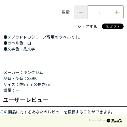
数量
シェアする
●テプラＰＲＯシリーズ専用のラベルです。
●ラベル色：白
●文字色：黒文字
メーカー：キングジム
品番・型番：SS9K
サイズ：幅9mm×長さ8m
重量：－
ユーザーレビュー
この商品に対するあなたのレビューを投稿することができます。