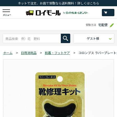
ネットで注文、お店で受取なら送料無料！詳しくはこちら
メニュー
宅配便
受取方法
ゲスト様
ホーム
>
日用消耗品
>
肌着・フットケア
>
コロンブス ラバープレート