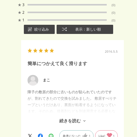
★
3
(0)
★
2
(0)
★
1
(0)
絞り込み
表示：新しい順
2016.5.5
簡単につかえて良く滑ります
まこ
障子の敷居の部分に古いものが貼られていたのです
が、割れてきたので交換を試みました。 敷居すべりテ
ープというだけあり、裏面が粘着するようになってい
ます。そのため、接着剤などを別途用意する必要もな
く、簡単に取り付けることができました。 また、紙や
続きを読む
すりが同梱されているため、貼り付ける前に敷居の表
面を簡単に滑らかにしておくことができます。 張り替
参考になった
1
Like!
1
えた後は、障子のすべりがとても良くなり、気持よく