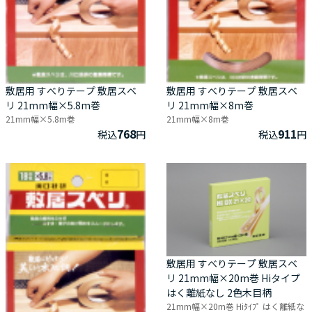
敷居用 すべりテープ 敷居スベ
敷居用 すべりテープ 敷居スベ
リ 21mm幅×5.8m巻
リ 21mm幅×8m巻
21mm幅×5.8m巻
21mm幅×8m巻
768
911
税込
円
税込
円
敷居用 すべりテープ 敷居スベ
リ 21mm幅×20m巻 Hiタイプ
はく離紙なし 2色木目柄
21mm幅×20m巻 Hiﾀｲﾌﾟ はく離紙な