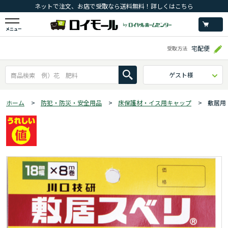
ネットで注文、お店で受取なら送料無料！詳しくはこちら
メニュー
宅配便
受取方法
ゲスト様
ホーム
>
防犯・防災・安全用品
>
床保護材・イス用キャップ
>
敷居用