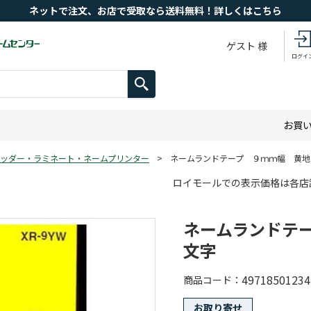
ネットで注文、お店で受取なら送料無料！詳しくはこちら
ゲスト 様
ログイ
お買
ッダー・ラミネート・ネームプリンター
>
ネームランドテープ ９ｍｍ幅 黄地
ロイモールでの表示価格は各店
ネームランドテ
文字
49718501234
商品コード
お取り寄せ