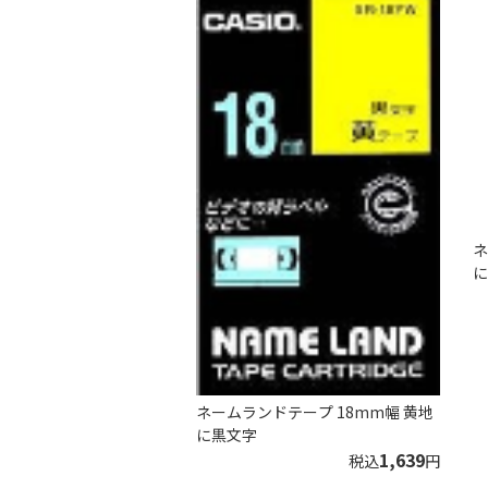
ネ
に
ネームランドテープ 18mm幅 黄地
に黒文字
1,639
税込
円