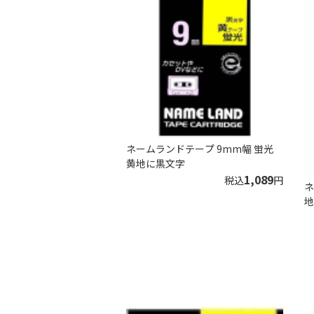
ネームランドテープ 9mm幅 蛍光
黄地に黒文字
1,089
税込
円
ネ
地