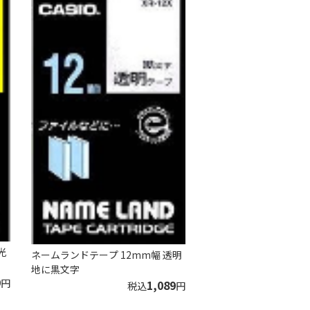
光
ネームランドテープ 12mm幅 透明
地に黒文字
9
円
1,089
税込
円