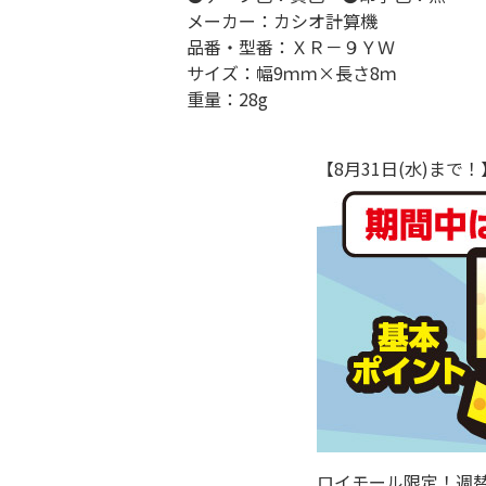
メーカー：カシオ計算機
品番・型番：ＸＲ－９ＹＷ
サイズ：幅9ｍｍ×長さ8ｍ
重量：28g
【8月31日(水)ま
ロイモール限定！週