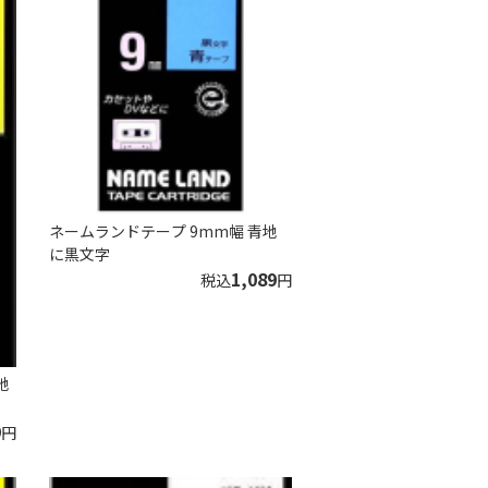
ネームランドテープ 9mm幅 青地
に黒文字
1,089
税込
円
地
9
円