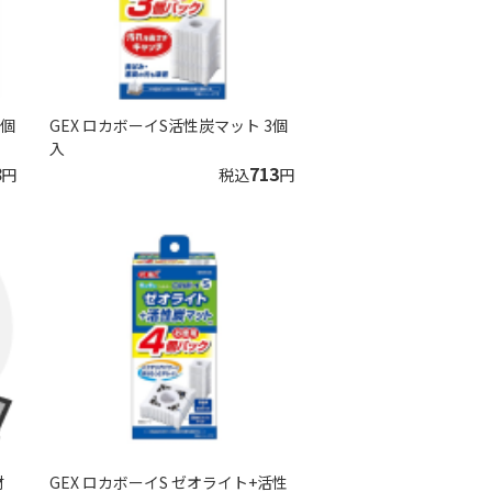
2個
GEX ロカボーイS活性炭マット 3個
入
8
713
円
税込
円
材
GEX ロカボーイS ゼオライト+活性