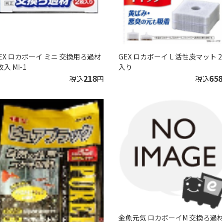
EX ロカボーイ ミニ 交換用ろ過材
GEX ロカボーイ L 活性炭マット 
枚入 MI-1
入り
218
65
税込
円
税込
金魚元気 ロカボーイM 交換ろ過