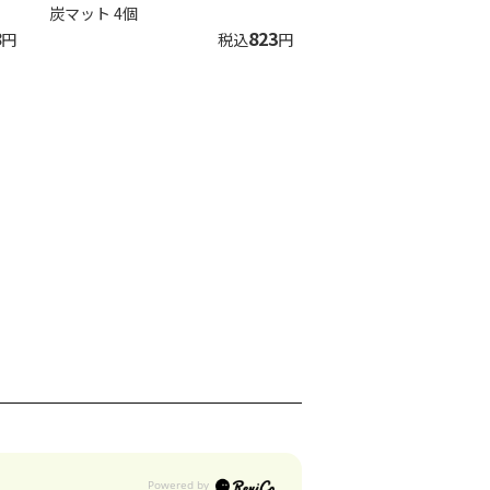
炭マット 4個
8
823
円
税込
円