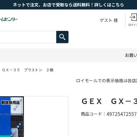
ネットで注文、お店で受取なら送料無料！詳しくはこちら
ゲスト 様
ログイ
お買
 ＧＸ－３５ プラストン ２個
ロイモールでの表示価格は各店
ＧＥＸ ＧＸ－
49725472557
商品コード