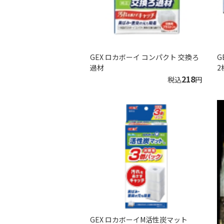
GEX ロカボーイ コンパクト 交換ろ
G
過材
2
218
税込
円
GEX ロカボーイM活性炭マット