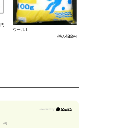
9
円
ウール L
438
税込
円
(0)