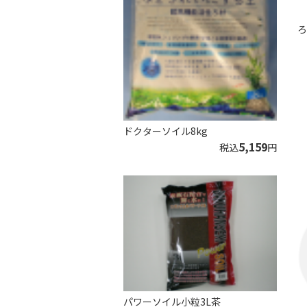
ろ
ドクターソイル8kg
5,159
税込
円
パワーソイル小粒3L茶