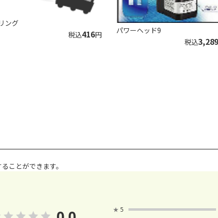
リング
パワーヘッド9
416
税込
円
3,28
税込
することができます。
★
5
0.0