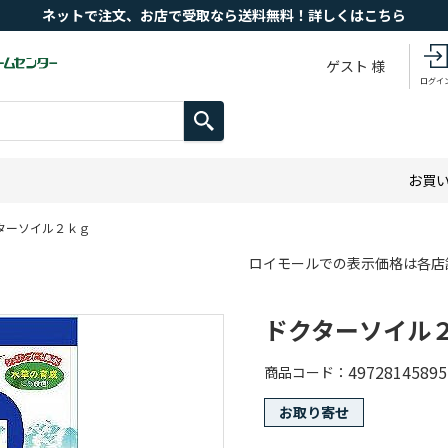
ネットで注文、お店で受取なら送料無料！詳しくはこちら
ゲスト 様
ログイ
お買
ターソイル２ｋｇ
ロイモールでの表示価格は各店
ドクターソイル
49728145895
商品コード
お取り寄せ