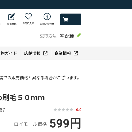
お気に入り
ン
会員登録
お問い合わせ
宅配便
受取方法
い物ガイド
店舗情報
企業情報
舗での販売価格と異なる場合がございます。
め刷毛５０ｍｍ
67
0.0
599円
ロイモール価格