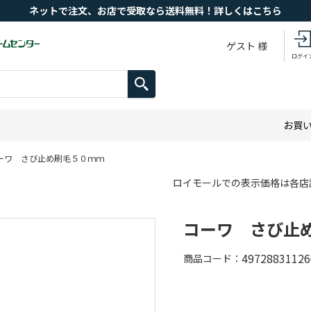
ネットで注文、お店で受取なら送料無料！詳しくはこちら
ゲスト 様
ログイ
お買
ーワ さび止め刷毛５０ｍｍ
ロイモールでの表示価格は各店
コーワ さび止
49728831126
商品コード