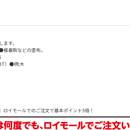
します。
●接着剤などの塗布。
5
T）●柄:木
で！】ロイモールでのご注文で基本ポイント5倍！