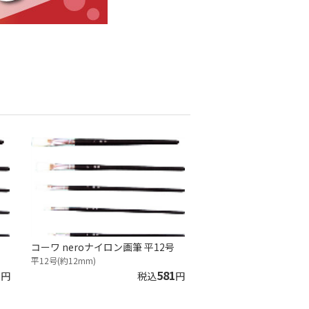
コーワ neroナイロン画筆 平12号
平12号(約12mm)
1
581
円
税込
円