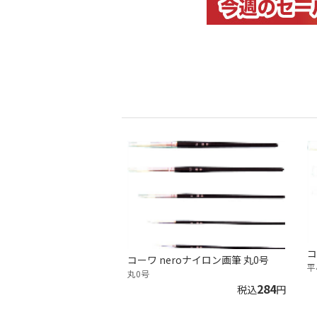
コ
コーワ neroナイロン画筆 丸0号
平
丸0号
284
税込
円