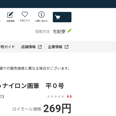
お気に入り
ン
会員登録
お問い合わせ
宅配便
受取方法
い物ガイド
店舗情報
企業情報
舗での販売価格と異なる場合がございます。
ｏナイロン画筆 平０号
73
0.0
269円
ロイモール価格