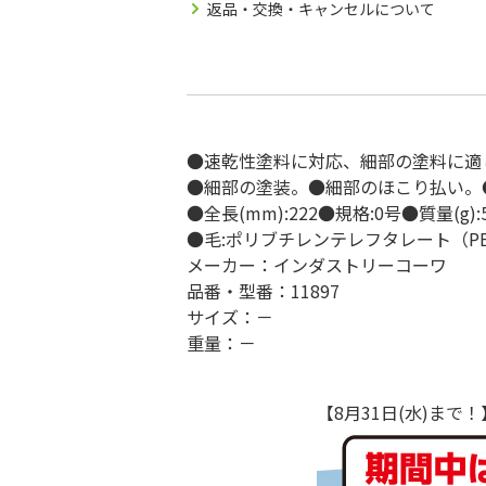
返品・交換・キャンセルについて
●速乾性塗料に対応、細部の塗料に適
●細部の塗装。●細部のほこり払い。
●全長(mm):222●規格:0号●質量(g):
●毛:ポリブチレンテレフタレート（PB
メーカー：インダストリーコーワ
品番・型番：11897
サイズ：－
重量：－
【8月31日(水)ま