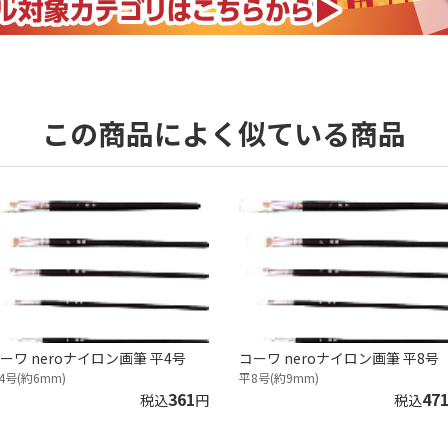
この商品によく似ている商品
ーワ neroナイロン画筆 平4号
コーワ neroナイロン画筆 平8号
4号(約6mm)
平8号(約9mm)
361
47
税込
円
税込