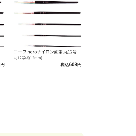
コーワ neroナイロン画筆 丸12号
丸12号(約12mm)
4
603
円
税込
円