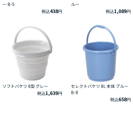
ー B-5
ルー
438
1,089
税込
円
税込
円
ソフトバケツ 8型 グレー
セレクトバケツ 8L 本体 ブルー
1,639
B-8
税込
円
658
税込
円