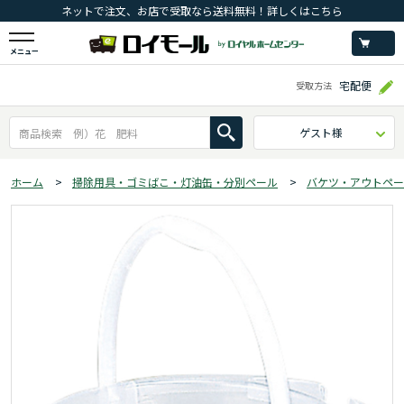
ネットで注文、お店で受取なら送料無料！詳しくはこちら
メニュー
宅配便
受取方法
ゲスト様
ホーム
>
掃除用具・ゴミばこ・灯油缶・分別ペール
>
バケツ・アウトペー