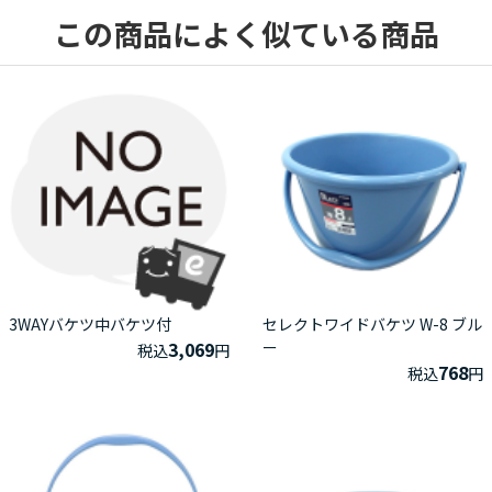
この商品によく似ている商品
3WAYバケツ中バケツ付
セレクトワイドバケツ W-8 ブル
3,069
ー
税込
円
768
税込
円