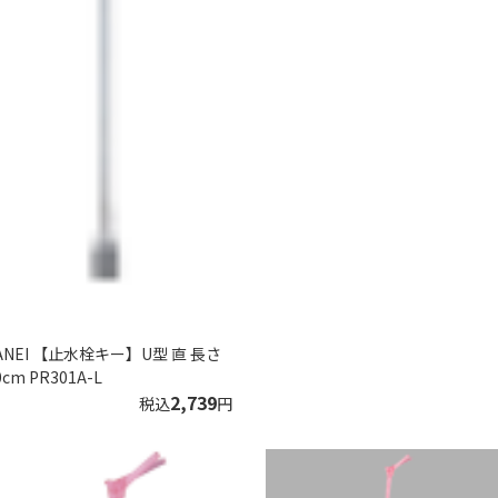
ANEI 【止水栓キー】U型 直 長さ
0cm PR301A-L
2,739
税込
円