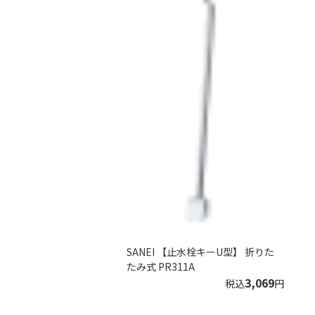
SANEI 【止水栓キーU型】 折りた
たみ式 PR311A
3,069
税込
円