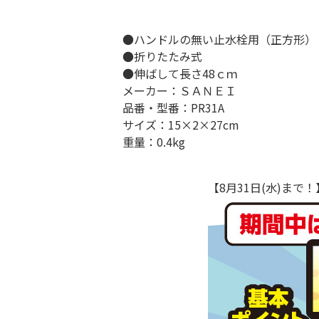
●ハンドルの無い止水栓用（正方形）
●折りたたみ式
●伸ばして長さ48ｃｍ
メーカー：ＳＡＮＥＩ
品番・型番：PR31A
サイズ：15×2×27cm
重量：0.4kg
【8月31日(水)ま