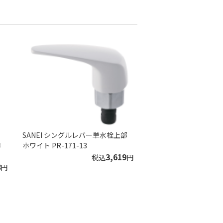
SANEI シングルレバー単水栓上部
冷
ホワイト PR-171-13
3,619
税込
円
8
円