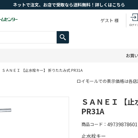
ネットで注文、お店で受取なら送料無料！詳しくはこちら
ゲスト 様
ログイ
お買
ＳＡＮＥＩ 【止水栓キー】 折りたたみ式 PR31A
ロイモールでの表示価格は各店
ＳＡＮＥＩ 【止
PR31A
49739878601
商品コード
止水栓キー