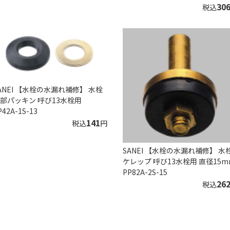
30
税込
ANEI 【水栓の水漏れ補修】 水栓
部パッキン 呼び13水栓用
P42A-1S-13
141
税込
円
SANEI 【水栓の水漏れ補修】 水
ケレップ 呼び13水栓用 直径15m
PP82A-2S-15
26
税込