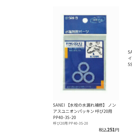
S
イ
5
SANEI 【水栓の水漏れ補修】 ノン
アスユニオンパッキン 呼び20用
PP40-3S-20
呼び20用 PP40-3S-20
251
税込
円