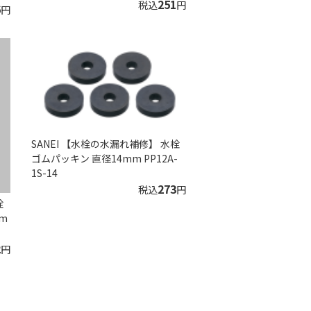
251
税込
円
6
円
SANEI 【水栓の水漏れ補修】 水栓
ゴムパッキン 直径14mm PP12A-
1S-14
273
税込
円
栓
m
2
円