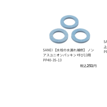
S
上
SANEI 【水栓の水漏れ補修】 ノン
P
アスユニオンパッキン 呼び13用
PP40-3S-13
251
税込
円