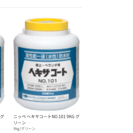
 グ
ニッペ ヘキサコートNO.101 9KG グ
リーン
9kg/グリーン