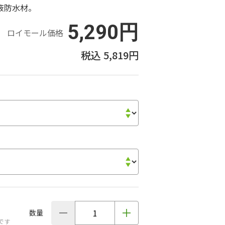
液防水材。
5,290円
ロイモール価格
5,819円
数量
です