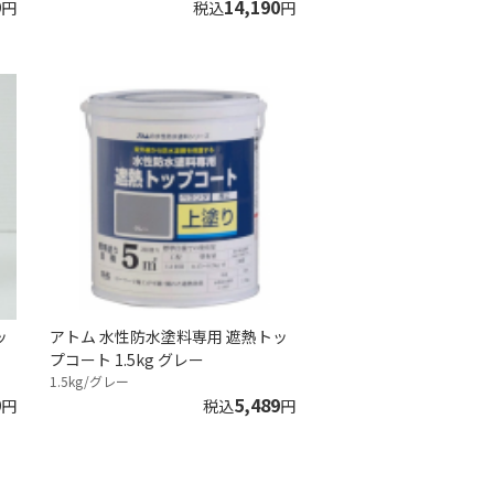
9
14,190
円
税込
円
ッ
アトム 水性防水塗料専用 遮熱トッ
プコート 1.5kg グレー
1.5kg/グレー
9
5,489
円
税込
円