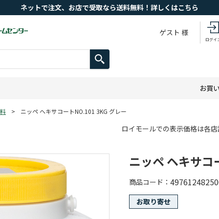
ネットで注文、お店で受取なら送料無料！詳しくはこちら
ゲスト 様
ログイ
お買
料
>
ニッペ ヘキサコートNO.101 3KG グレー
ロイモールでの表示価格は各店
ニッペ ヘキサコート
49761248250
商品コード
お取り寄せ