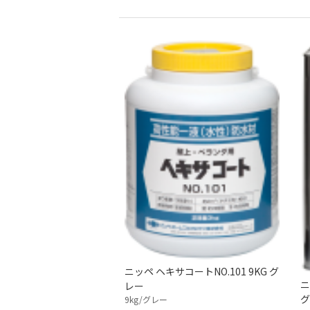
ニッペ ヘキサコートNO.101 9KG グ
ニ
レー
グ
9kg/グレー