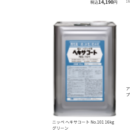
14,190
1
税込
円
ア
プ
ニッペ ヘキサコート No.101 16kg
グリーン