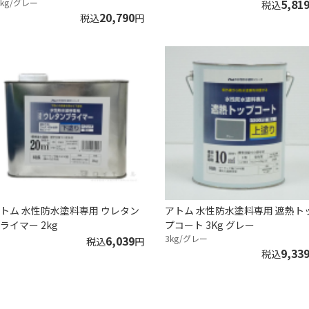
5,81
6kg/グレー
税込
20,790
税込
円
トム 水性防水塗料専用 ウレタン
アトム 水性防水塗料専用 遮熱ト
ライマー 2kg
プコート 3Kg グレー
6,039
3kg/グレー
税込
円
9,33
税込