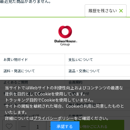
最近見た商品がありません。
履歴を残さない
お買い物ガイド
支払いについて
送料・発送について
返品・交換について
よくあるご質問
会員規約
当サイトではWebサイトの利便性向上およびコンテンツの最適な
特定商取引法に基づく表示
お問い合わせ
提供を目的としてCookieを使用しています。
トラッキング目的でCookieを使用していません。
サイトのご利用について
個人情報保護方針
サイトの閲覧を継続された場合、Cookieの利用に同意したものと
いたします。
大和ハウスグループ
企業情報
詳細については
プライバシーポリシー
をご確認ください。
承諾する
© ROYAL HOMECENTER Co.,Ltd. ALL RIGHTS RESERVED.