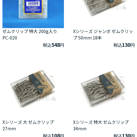
ゼムクリップ 特大 200g入り
Xシリーズ ジャンボ ゼムクリッ
PC-020
プ 50mm 18本
548
130
税込
円
税込
円
Xシリーズ 大 ゼムクリップ
Xシリーズ 特大 ゼムクリップ
27mm
34mm
108
130
税込
円
税込
円