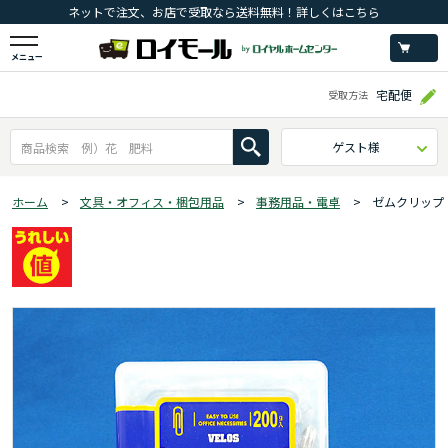
ネットで注文、お店で受取なら送料無料！詳しくはこちら
メニュー
宅配便
受取方法
ゲスト様
ホーム
>
文具・オフィス・梱包用品
>
事務用品・電卓
>
ゼムクリップ