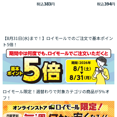
383
394
税込
円
税込
円
【8月31日(水)まで！】ロイモールでのご注文で基本ポイン
ト5倍！
ロイモール限定！週替わりで対象カテゴリの商品が5％オ
フ！