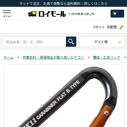
ネットで注文、お店で受取なら送料無料！詳しくはこちら
メニュー
宅配便
受取方法
ゲスト様
ホーム
>
作業衣料・現場用品の取り扱いカテゴリ
>
腰袋・工具バッグ
>