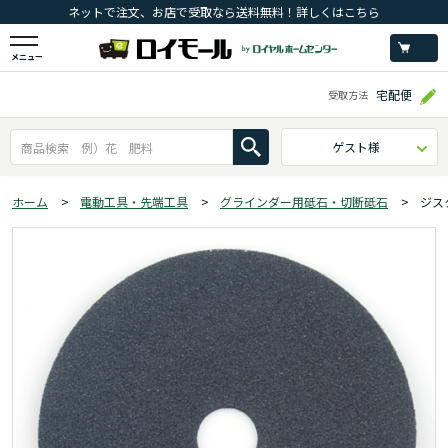
ネットで注文、お店で受取なら送料無料！詳しくはこちら
メニュー
宅配便
受取方法
ゲスト様
ホーム
>
電動工具・先端工具
>
グラインダー用砥石・切断砥石
>
ジス