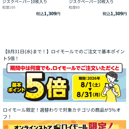
ジスクペーパー10枚入り
ジスクペーパー10枚入り
粒度100
粒度80
1,309
1,309
税込
円
税込
円
【8月31日(水)まで！】ロイモールでのご注文で基本ポイン
ト5倍！
ロイモール限定！週替わりで対象カテゴリの商品が5％オ
フ！