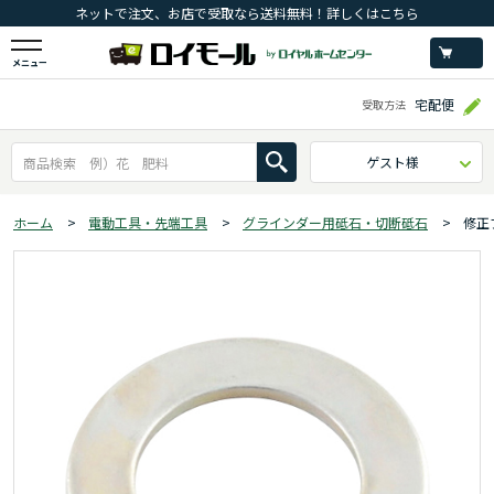
ネットで注文、お店で受取なら送料無料！詳しくはこちら
メニュー
宅配便
受取方法
ゲスト様
ホーム
>
電動工具・先端工具
>
グラインダー用砥石・切断砥石
>
修正