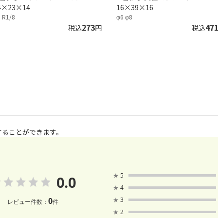
4×23×14
16×39×16
 R1/8
φ6 φ8
273
47
税込
円
税込
することができます。
★
5
0.0
★
4
0
★
3
レビュー件数：
件
★
2