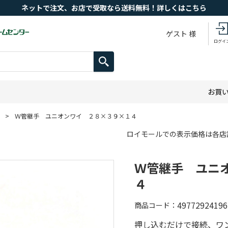
ネットで注文、お店で受取なら送料無料！詳しくはこちら
ゲスト 様
ログイ
お買
>
Ｗ管継手 ユニオンワイ ２８×３９×１４
ロイモールでの表示価格は各店
Ｗ管継手 ユニ
４
49772924196
商品コード
押し込むだけで接続、ワ