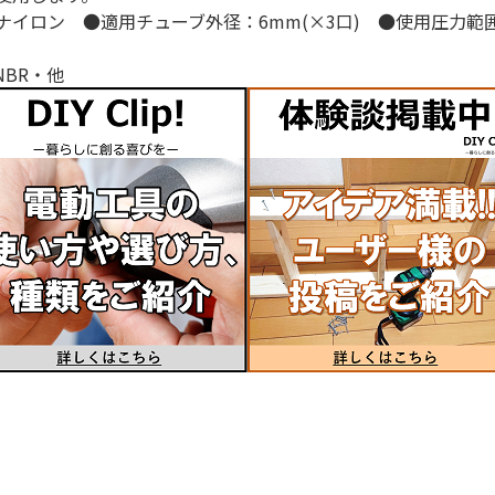
ロン ●適用チューブ外径：6mm(×3口) ●使用圧力範囲：-0
NBR・他