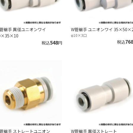
管継手 異径ユニオンワイ
W管継手 ユニオンワイ 35×50×2
0×35×10
φ10×3口
76
548
税込
税込
円
管継手 ストレートユニオン
W管継手 異径ストレート