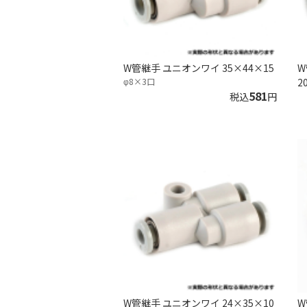
W管継手 ユニオンワイ 35×44×15
W
φ8×3口
2
581
税込
円
W管継手 ユニオンワイ 24×35×10
W