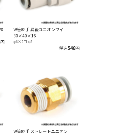
0
W管継手 異径ユニオンワイ
30×40×16
8
円
φ6×2口 φ8
548
税込
円
W管継手 ストレートユニオン