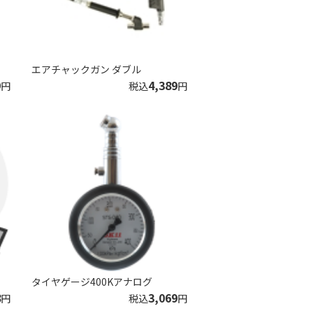
エアチャックガン ダブル
9
4,389
円
税込
円
タイヤゲージ400Kアナログ
8
3,069
円
税込
円