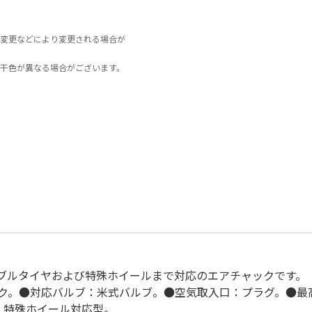
変更などにより変更される場合が
干色が異なる場合がございます。
ブルタイヤおよび特殊ホイールまで対応のエアチャックです。
。●対応バルブ：米式バルブ。●空気取入口：プラグ。●最高使
・特殊ホイール対応型。