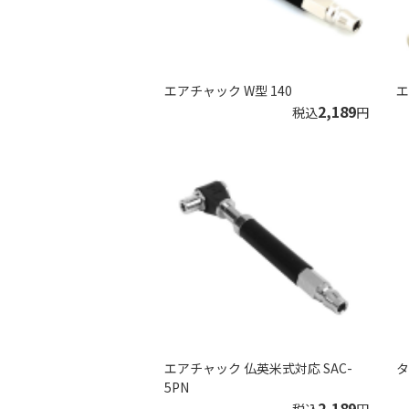
エアチャック W型 140
エ
2,189
税込
円
エアチャック 仏英米式対応 SAC-
タ
5PN
2,189
税込
円