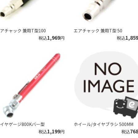
アチャック 兼用T型100
エアチャック 兼用T型 50
1,969
1,85
税込
円
税込
イヤゲージ800Kバー型
ホイール/タイヤブラシ 500MM
1,199
76
税込
円
税込