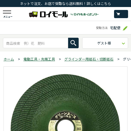
ネットで注文、お店で受取なら送料無料！詳しくはこちら
メニュー
宅配便
受取方法
ゲスト様
ホーム
>
電動工具・先端工具
>
グラインダー用砥石・切断砥石
>
グリ