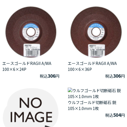
エースゴールドRAGII A/WA
エースゴールドRAGII A/WA
100×6×24P
100×6×36P
306
306
税込
円
税込
円
ウルフゴールド切断砥石 鋭
105×1.0mm 1枚
504
税込
円