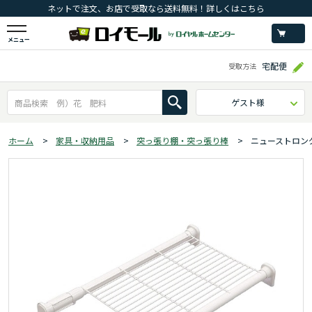
ネットで注文、お店で受取なら送料無料！詳しくはこちら
メニュー
宅配便
受取方法
ゲスト様
ホーム
>
家具・収納用品
>
突っ張り棚・突っ張り棒
>
ニューストロン