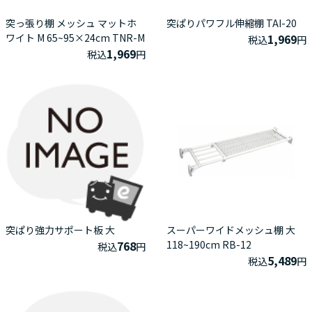
突っ張り棚 メッシュ マットホ
突ぱりパワフル伸縮棚 TAI-20
ワイト M 65~95×24cm TNR-M
1,969
税込
円
1,969
税込
円
突ぱり強力サポート板 大
スーパーワイドメッシュ棚 大
768
118~190cm RB-12
税込
円
5,489
税込
円