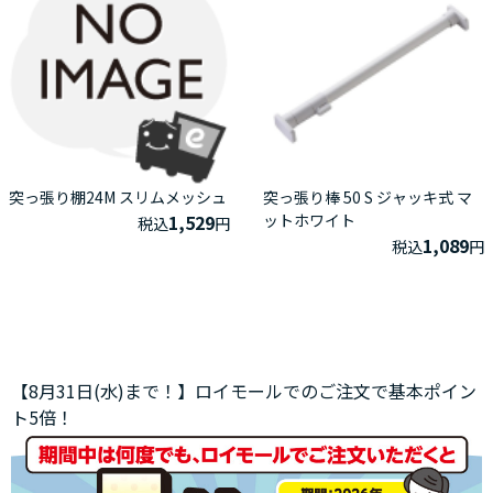
突っ張り棚24M スリムメッシュ
突っ張り棒 50 S ジャッキ式 マ
1,529
ットホワイト
税込
円
1,089
税込
円
【8月31日(水)まで！】ロイモールでのご注文で基本ポイン
ト5倍！