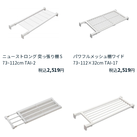
ニューストロング 突っ張り棚 S
パワフルメッシュ棚ワイド
73~112cm TAI-2
73~112×32cm TAI-17
2,519
2,519
税込
円
税込
円