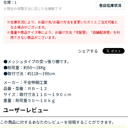
在庫
1
各店在庫状況
※現在の受取方法に応じた在庫数です
在庫状況により、お届け先/お届け方法を変更いただくとご注文可能と
なる場合がございます。
重量や商品サイズ等により、お届け方法「宅配便」「店舗配達便」を利
用できない商品がございます。
シェアする
●メッシュタイプの突っ張り棚です。
●耐荷重：約50～18Kg
●取付寸法：約118～190cm
メーカー：平安伸銅工業
品番・型番：ＲＢ－１２
サイズ：取付寸法１１８～１９０ｃｍ
重量：耐荷重５０～１８ｋｇ
ユーザーレビュー
この商品に対するあなたのレビューを投稿することができます。