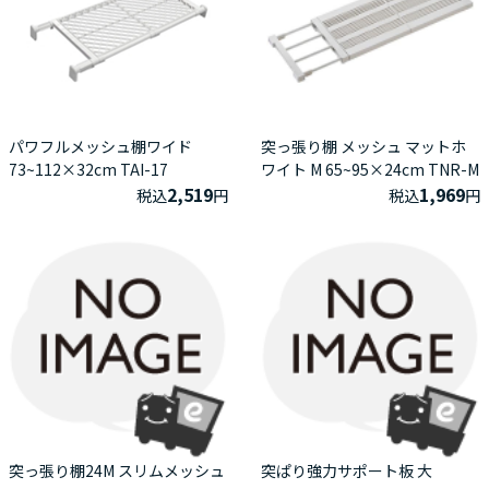
パワフルメッシュ棚ワイド
突っ張り棚 メッシュ マットホ
73~112×32cm TAI-17
ワイト M 65~95×24cm TNR-M
2,519
1,969
税込
円
税込
円
突っ張り棚24M スリムメッシュ
突ぱり強力サポート板 大