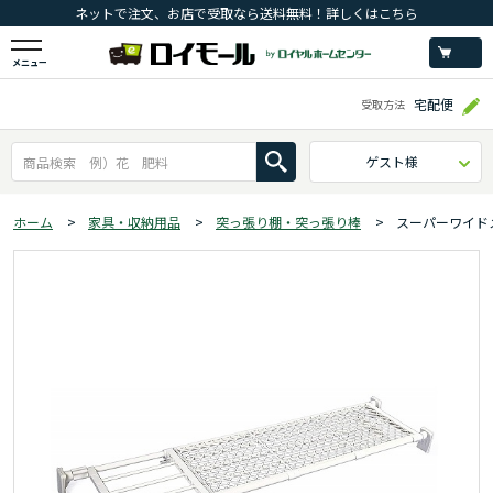
ネットで注文、お店で受取なら送料無料！詳しくはこちら
メニュー
宅配便
受取方法
ゲスト様
ホーム
>
家具・収納用品
>
突っ張り棚・突っ張り棒
>
スーパーワイド