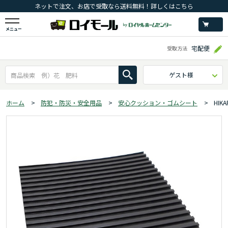
ネットで注文、お店で受取なら送料無料！詳しくはこちら
メニュー
宅配便
受取方法
ゲスト様
ホーム
>
防犯・防災・安全用品
>
安心クッション・ゴムシート
>
HIK