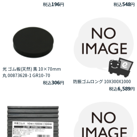
196
548
税込
円
税込
円
光 ゴム板(天然) 黒 10×70mm
丸 00873628-1 GR10-70
防振ゴムロング 10X300X1000
306
税込
円
6,589
税込
円