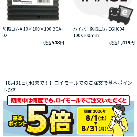
防振ゴムA 10×100×100 BGA-
ハイパー防振ゴム EGH004
02
100X100mm
548
1,419
税込
円
税込
円
【8月31日(水)まで！】ロイモールでのご注文で基本ポイン
ト5倍！