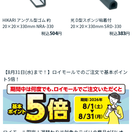
HIKARI アングル型ゴム 約
光 D型スポンジ粘着付
20×20×330mm NRA-330
20×20×330mm SRD-330
504
383
税込
円
税込
円
【8月31日(水)まで！】ロイモールでのご注文で基本ポイン
ト5倍！