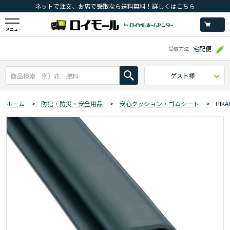
ネットで注文、お店で受取なら送料無料！詳しくはこちら
メニュー
宅配便
受取方法
ゲスト様
ホーム
>
防犯・防災・安全用品
>
安心クッション・ゴムシート
>
HIK