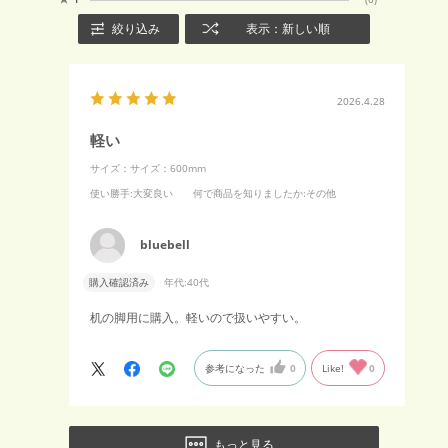
絞り込み
表示：新しい順
2026.4.28
軽い
サイズ：サイズ：600mm
使い勝手
:大変良い
何で商品を知りましたか
:その他
bluebell
購入確認済み
年代:
40代
机の脚用に購入。軽いので扱いやすい。
参考になった
0
Like!
0
もっと見る