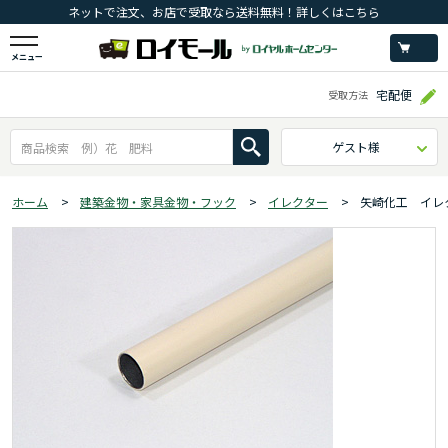
ネットで注文、お店で受取なら送料無料！詳しくはこちら
メニュー
宅配便
受取方法
ゲスト様
ホーム
>
建築金物・家具金物・フック
>
イレクター
>
矢崎化工 イレ