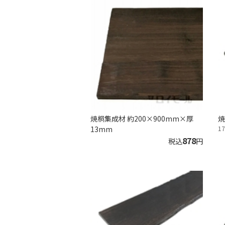
焼桐集成材 約200×900mm×厚
焼
13mm
1
878
税込
円