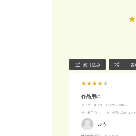
絞り込み
表
作品用に
サイズ：サイズ：13×200×200mm
使い勝手
:良い
何で商品を知りまし
ふう
購入確認済み
年代:
50代