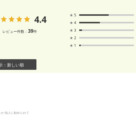
★
5
4.4
★
4
39
★
3
レビュー件数：
件
★
2
★
1
示：新しい順
たか
:知人に勧められて