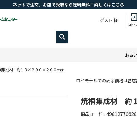
ネットで注文、お店で受取なら送料無料！詳しくはこちら
ゲスト 様
ログイ
お買
桐集成材 約１３×２００×２００ｍｍ
ロイモールでの表示価格は各店
焼桐集成材 約
49812770628
商品コード