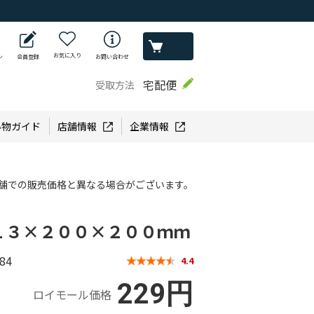
お気に入り
ン
会員登録
お問い合わせ
宅配便
受取方法
い物ガイド
店舗情報
企業情報
舗での販売価格と異なる場合がございます。
１３×２００×２００ｍｍ
84
4.4
229円
ロイモール価格