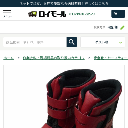
ネットで注文、お店で受取なら送料無料！詳しくはこちら
メニュー
宅配便
受取方法
ゲスト様
ホーム
>
作業衣料・現場用品の取り扱いカテゴリ
>
安全靴・セーフティー