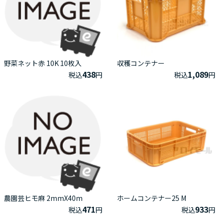
野菜ネット赤 10K 10枚入
収穫コンテナー
438
1,089
税込
円
税込
円
農園芸ヒモ麻 2mmX40m
ホームコンテナー25 M
471
933
税込
円
税込
円