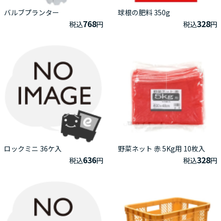
バルブプランター
球根の肥料 350g
768
328
税込
円
税込
円
ロックミニ 36ケ入
野菜ネット 赤 5Kg用 10枚入
636
328
税込
円
税込
円