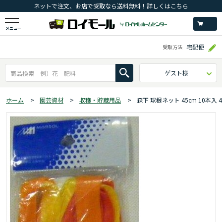
ネットで注文、お店で受取なら送料無料！詳しくはこちら
メニュー
宅配便
受取方法
ゲスト様
ホーム
>
園芸資材
>
収穫・貯蔵用品
>
森下 球根ネット 45cm 10本入