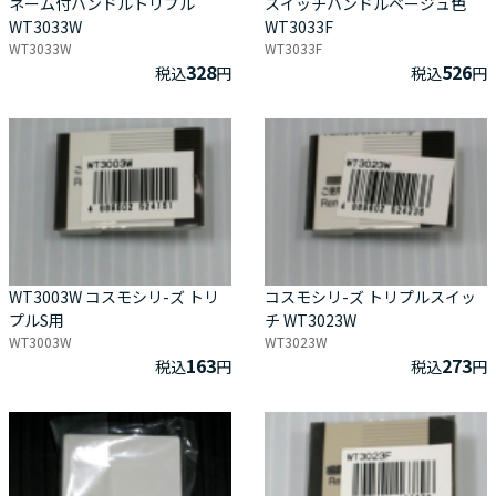
ネーム付ハンドルトリプル
スイッチハンドルベージュ色
WT3033W
WT3033F
WT3033W
WT3033F
328
526
税込
円
税込
円
WT3003W コスモシリ-ズ トリ
コスモシリ-ズ トリプルスイッ
プルS用
チ WT3023W
WT3003W
WT3023W
163
273
税込
円
税込
円