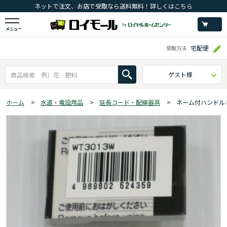
ネットで注文、お店で受取なら送料無料！詳しくはこちら
メニュー
宅配便
受取方法
ゲスト様
ホーム
>
水道・電設用品
>
延長コード・配線器具
>
ネーム付ハンドルト