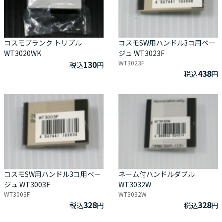
コスモブランク トリプル
コスモSW用ハンドル3コ用ベー
WT3020WK
ジュ WT3023F
130
WT3023F
税込
円
438
税込
円
コスモSW用ハンドル3コ用ベー
ネーム付ハンドルダブル
ジュ WT3003F
WT3032W
WT3003F
WT3032W
328
328
税込
円
税込
円