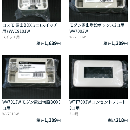
コスモ 露出BOXミニ(スイッチ
モダン露出増設ボックス3コ用
用) WVC9101W
WV7003W
スイッチ用
WV7003W
1,639
1,309
税込
円
税込
円
WV7013W モダン露出増設BOX3
WTF7003W コンセントプレ-ト
コ用
3コ用
WV7013W
3コ用
1,309
218
税込
円
税込
円