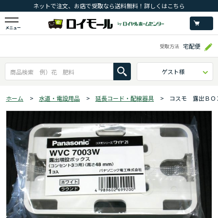
ネットで注文、お店で受取なら送料無料！詳しくはこちら
メニュー
宅配便
受取方法
ゲスト様
ホーム
>
水道・電設用品
>
延長コード・配線器具
>
コスモ 露出ＢＯＸ