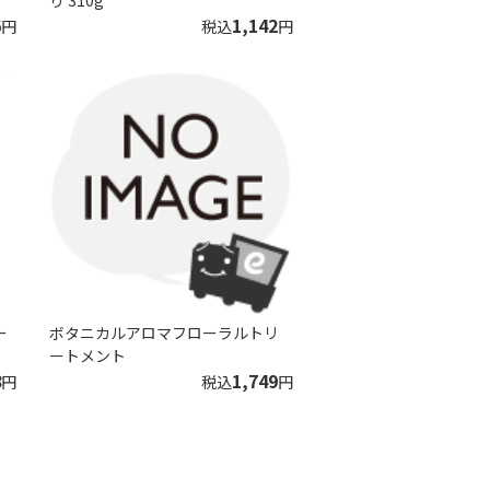
り 310g
6
1,142
円
税込
円
ー
ボタニカルアロマフローラルトリ
ートメント
8
1,749
円
税込
円