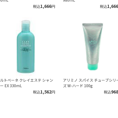
80mL
980mL
1,666
1,66
税込
円
税込
ルトベーネ クレイエステ シャン
アリミノ スパイス チューブシリ
ー EX 330mL
ズ W-ハード 100g
1,562
96
税込
円
税込