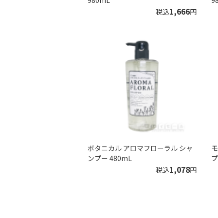
980mL
9
1,666
税込
円
ボタニカル アロマフローラル シャ
モ
ンプー 480mL
プ
1,078
税込
円