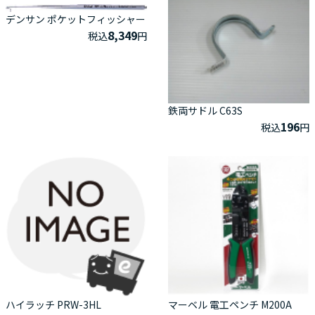
デンサン ポケットフィッシャー
8,349
税込
円
鉄両サドル C63S
196
税込
円
ハイラッチ PRW-3HL
マーベル 電工ペンチ M200A