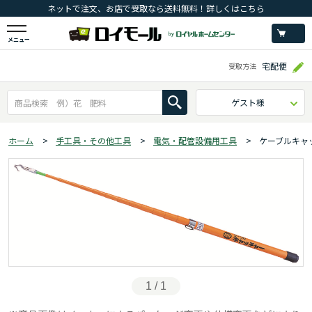
ネットで注文、お店で受取なら送料無料！詳しくはこちら
メニュー
宅配便
受取方法
ゲスト様
ホーム
>
手工具・その他工具
>
電気・配管設備用工具
>
ケーブルキャ
1 / 1