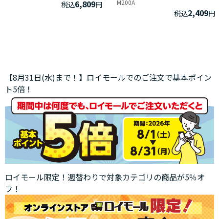
6,809
M200A
税込
円
2,409
税込
円
【8月31日(水)まで！】ロイモールでのご注文で基本ポイン
ト5倍！
ロイモール限定！週替わりで対象カテゴリの商品が5％オ
フ！