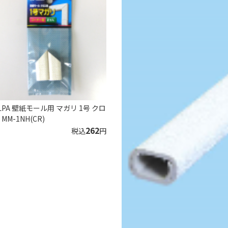
LPA 壁紙モール用 マガリ 1号 クロ
 MM-1NH(CR)
262
税込
円