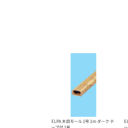
ELPA 木目モール 1号 1m ダーク テ
E
ープ付 1号
ー