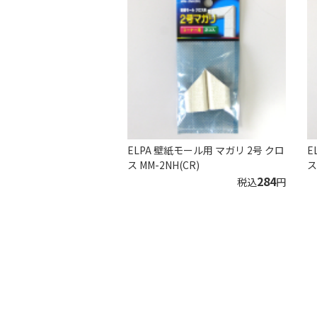
ELPA 壁紙モール用 マガリ 2号 クロ
E
ス MM-2NH(CR)
ス
284
税込
円