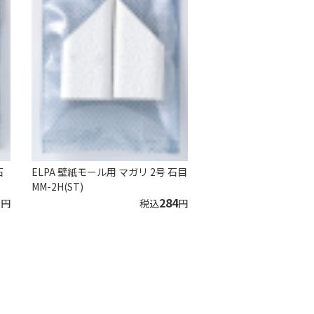
石
ELPA 壁紙モール用 マガリ 2号 石目
MM-2H(ST)
1
284
円
税込
円