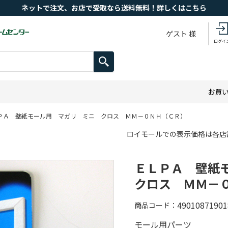
ネットで注文、お店で受取なら送料無料！詳しくはこちら
ゲスト 様
ログイ
お買
ＰＡ 壁紙モール用 マガリ ミニ クロス ＭＭ－０ＮＨ（ＣＲ）
ロイモールでの表示価格は各店
ＥＬＰＡ 壁紙
クロス ＭＭ－
49010871901
商品コード
モール用パーツ