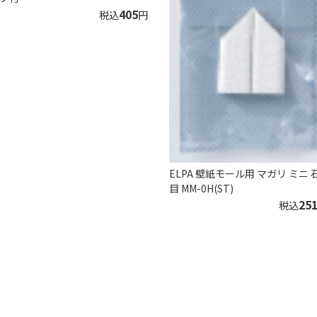
405
税込
円
ELPA 壁紙モール用 マガリ ミニ 
目 MM-0H(ST)
25
税込