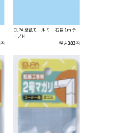
テー
ELPA 壁紙モール ミニ 石目 1m テ
ープ付
6
383
円
税込
円