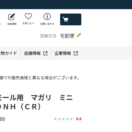
お気に入り
ン
会員登録
お問い合わせ
宅配便
受取方法
い物ガイド
店舗情報
企業情報
舗での販売価格と異なる場合がございます。
モール用 マガリ ミニ
０ＮＨ（ＣＲ）
88
0.0