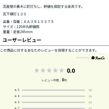
瓦屋根の乗木に釘打ちし、軒樋を固定する金具です。
瓦下横打１２０
品番・型番：ＡＡ３９１５３７５
サイズ：120半丸軒樋用
重量：足長245mm
ユーザーレビュー
この商品に対するあなたのレビューを投稿することができます。
0.0
0
レビュー件数：
件
★
5
(0)
★
4
(0)
★
3
(0)
★
2
(0)