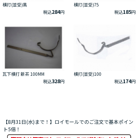
横打(並受)黒
横打(並受)75
284
185
税込
円
税込
円
瓦下横打 新茶 100MM
横打(並受)100
328
174
税込
円
税込
円
【8月31日(水)まで！】ロイモールでのご注文で基本ポイン
ト5倍！