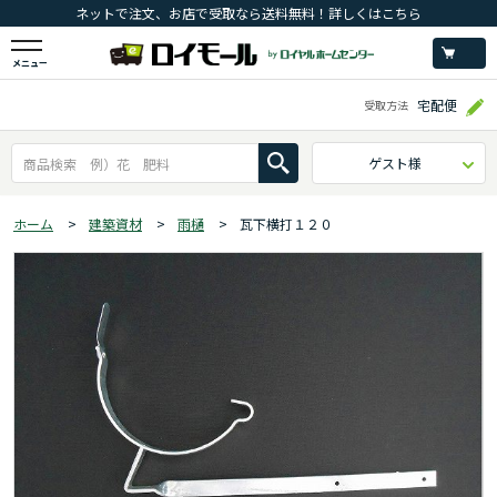
ネットで注文、お店で受取なら送料無料！詳しくはこちら
メニュー
宅配便
受取方法
ゲスト様
ホーム
>
建築資材
>
雨樋
>
瓦下横打１２０